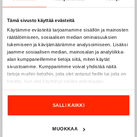
Tämä sivusto käyttää evästeitä
Käytämme evästeitä tarjoamamme sisällön ja mainosten
räätälöimiseen, sosiaalisen median ominaisuuksien
tukemiseen ja kävijämäärämme analysoimiseen. Lisäksi
jaamme sosiaalisen median, mainosalan ja analytiikka-
Origopro – Suomalainen laatumerkki vuodesta
alan kumppaneillemme tietoja siitä, miten käytät
1975
sivustoamme. Kumppanimme voivat yhdistää näitä
tietoja muihin tietoihin, joita olet antanut heille tai joita on
Origopro
on suomalainen turvallisuus- ja
kerätty, kun olet käyttänyt heidän palvelujaan.
ulkoiluvaatetukseen erikoistunut yritys, joka on toiminut
vuodesta 1975.
Origopro
valmistaa laadukkaita vaatteita,
jotka on kehitetty vuosikymmenten kokemuksella
SALLI KAIKKI
puolustusvoimien ja poliisin sopimusvalmistajana.
Origopro
:n tuotteet on suunniteltu yhteistyössä käyttäjien
ja erikoisammattilaisten kanssa, joiden kokemus inspiroi
innovoimaan entistä parempia ratkaisuja.
MUOKKAA