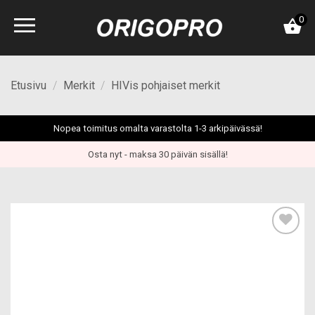
Skip
0
to
content
Etusivu
/
Merkit
/
HIVis pohjaiset merkit
Nopea toimitus omalta varastolta 1-3 arkipäivässä!
Osta nyt - maksa 30 päivän sisällä!
Add to
wishlist