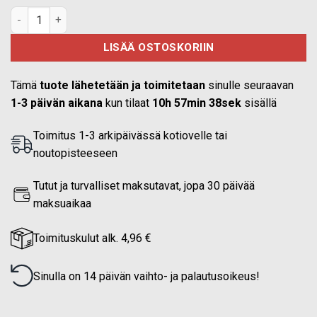
ESIMIES FÖRMAN rintamerkki oranssi määrä
LISÄÄ OSTOSKORIIN
Tämä
tuote lähetetään ja toimitetaan
sinulle seuraavan
1-3 päivän aikana
kun tilaat
10h 57min 37sek
sisällä
Toimitus 1-3 arkipäivässä kotiovelle tai
noutopisteeseen
Tutut ja turvalliset maksutavat, jopa 30 päivää
maksuaikaa
Toimituskulut alk. 4,96 €
Sinulla on 14 päivän vaihto- ja palautusoikeus!