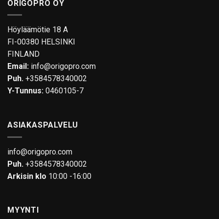
ORIGOPRO OY
muunnelma.
Voit
tehdä
Höyläämötie 18 A
valinnat
FI-00380 HELSINKI
tuotteen
FINLAND
sivulla.
Email:
info@origopro.com
Puh.
+3584578340002
Y-Tunnus:
0460105-7
ASIAKASPALVELU
info@origopro.com
Puh.
+3584578340002
Arkisin klo
10:00 -16:00
MYYNTI