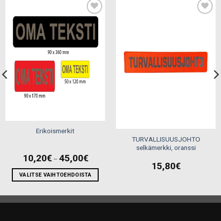
Add to
Add to
wishlist
wishlist
Erikoismerkit
TURVALLISUUSJOHTO
selkämerkki, oranssi
Price
10,20
€
45,00
€
–
range:
15,80
€
10,20€
through
VALITSE VAIHTOEHDOISTA
45,00€
Tällä
tuotteella
on
useampi