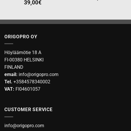
39,00
€
ORIGOPRO OY
Höyläämötie 18 A
FI-00380 HELSINKI
FINLAND
email:
info@origopro.com
Tel.
+3584578340002
VAT:
FI04601057
CUSTOMER SERVICE
info@origopro.com