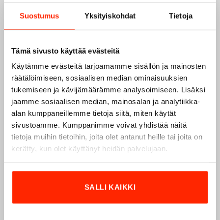
Suostumus
Yksityiskohdat
Tietoja
Tämä sivusto käyttää evästeitä
Käytämme evästeitä tarjoamamme sisällön ja mainosten
räätälöimiseen, sosiaalisen median ominaisuuksien
tukemiseen ja kävijämäärämme analysoimiseen. Lisäksi
jaamme sosiaalisen median, mainosalan ja analytiikka-
alan kumppaneillemme tietoja siitä, miten käytät
sivustoamme. Kumppanimme voivat yhdistää näitä
tietoja muihin tietoihin, joita olet antanut heille tai joita on
kerätty, kun olet käyttänyt heidän palvelujaan.
Origopro – Suomalainen laatumerkki vuodesta
1975
Origopro
on suomalainen turvallisuus- ja
SALLI KAIKKI
ulkoiluvaatetukseen erikoistunut yritys, joka on toiminut
vuodesta 1975.
Origopro
valmistaa laadukkaita vaatteita,
jotka on kehitetty vuosikymmenten kokemuksella