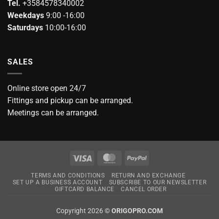
Tel.
+3584578340002
Weekdays
9:00 -16:00
Saturdays
10:00-16:00
SALES
Online store open 24/7
Fittings and pickup can be arranged.
Meetings can be arranged.
Visa
MasterCard
PayPal
TERMS AND CONDITIONS
RETURN AND EXCHANGE
SET UP A BUSINESS ACCOUNT
SUBSCRIBE TO OUR NEWSLETTER
GIFTCARD BALANCE
CANCEL ORDER
Copyright 2026 ©
ORIGOPRO.COM