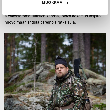
MUOKKAA
puolustusvoimien ja poliisin sopimusvalmistajana.
Origopro
:n tuotteet on suunniteltu yhteistyössä käyttäjien
ja erikoisammattilaisten kanssa, joiden kokemus inspiroi
innovoimaan entistä parempia ratkaisuja.