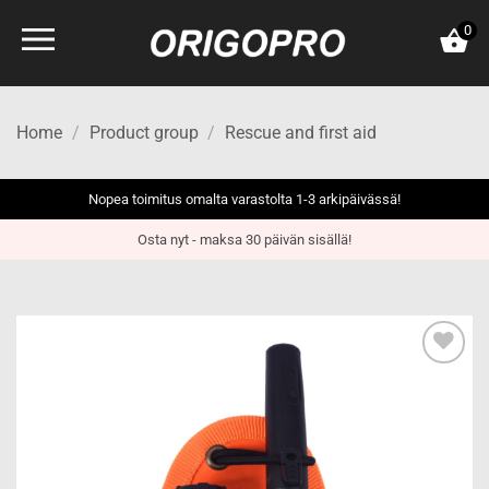
Skip
0
to
content
Home
/
Product group
/
Rescue and first aid
Nopea toimitus omalta varastolta 1-3 arkipäivässä!
Osta nyt - maksa 30 päivän sisällä!
Add to
wishlist