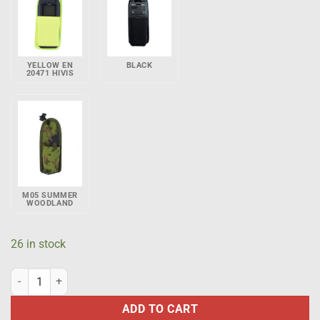
YELLOW EN
BLACK
20471 HIVIS
M05 SUMMER
WOODLAND
26 in stock
TETRA phone pouch for Airbus THR9i EN 20471 HiVis Orange quanti
ADD TO CART