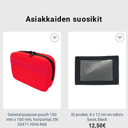
Asiakkaiden suosikit
Add to
Add to
wishlist
wishlist
General purpose pouch 150
ID pocket, 8 x 12 cm on velcro
mm x 100 mm, horizontal, EN
base, black
20471 HiVis Red
12,50
€