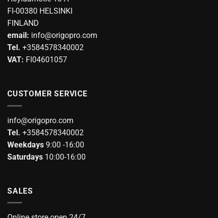
FI-00380 HELSINKI
FINLAND
email:
info@origopro.com
Tel.
+3584578340002
VAT:
FI04601057
CUSTOMER SERVICE
info@origopro.com
Tel.
+3584578340002
Weekdays
9:00 -16:00
Saturdays
10:00-16:00
SALES
Online store open 24/7