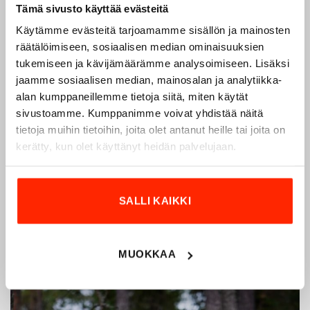
Tämä sivusto käyttää evästeitä
Käytämme evästeitä tarjoamamme sisällön ja mainosten
räätälöimiseen, sosiaalisen median ominaisuuksien
tukemiseen ja kävijämäärämme analysoimiseen. Lisäksi
jaamme sosiaalisen median, mainosalan ja analytiikka-
Origopro – Suomalainen laatumerkki vuodesta
alan kumppaneillemme tietoja siitä, miten käytät
1975
sivustoamme. Kumppanimme voivat yhdistää näitä
Origopro
on suomalainen turvallisuus- ja
tietoja muihin tietoihin, joita olet antanut heille tai joita on
ulkoiluvaatetukseen erikoistunut yritys, joka on toiminut
kerätty, kun olet käyttänyt heidän palvelujaan.
vuodesta 1975.
Origopro
valmistaa laadukkaita vaatteita,
jotka on kehitetty vuosikymmenten kokemuksella
puolustusvoimien ja poliisin sopimusvalmistajana.
SALLI KAIKKI
Origopro
:n tuotteet on suunniteltu yhteistyössä käyttäjien
ja erikoisammattilaisten kanssa, joiden kokemus inspiroi
innovoimaan entistä parempia ratkaisuja.
MUOKKAA