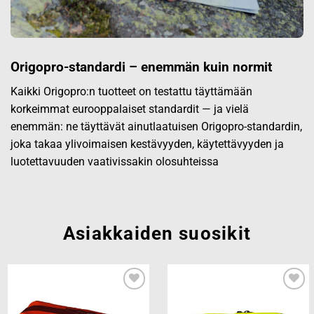
Origopro-standardi – enemmän kuin normit
Kaikki Origopro:n tuotteet on testattu täyttämään
korkeimmat eurooppalaiset standardit — ja vielä
enemmän: ne täyttävät ainutlaatuisen Origopro-standardin,
joka takaa ylivoimaisen kestävyyden, käytettävyyden ja
luotettavuuden vaativissakin olosuhteissa
Asiakkaiden suosikit
Add to
Add to
wishlist
wishlist