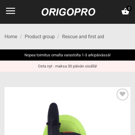
Skip
0
to
content
Home
/
Product group
/
Rescue and first aid
Nopea toimitus omalta varastolta 1-3 arkipäivässä!
Osta nyt - maksa 30 päivän sisällä!
Add to
wishlist