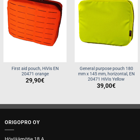
First aid pouch, HiVis EN
General purpose pouch 180
20471 orange
mm x 145 mm, horizontal, EN
20471 HiVis Yellow
29,90
€
39,00
€
ORIGOPRO OY
Höyläämötie 18 A