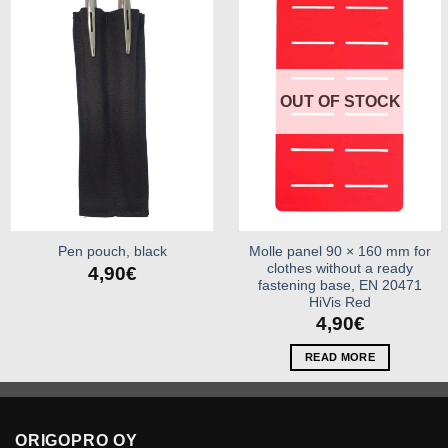
Add to
Add to
wishlist
wishlist
OUT OF STOCK
Molle panel 90 × 160 mm for
Pen pouch, black
clothes without a ready
4,90
€
fastening base, EN 20471
HiVis Red
4,90
€
READ MORE
ORIGOPRO OY