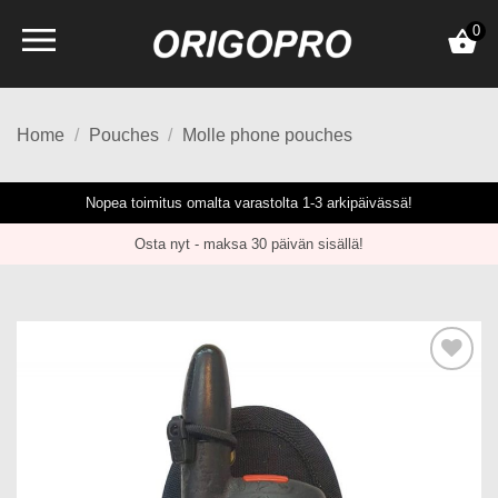
Skip
0
to
content
Home
/
Pouches
/
Molle phone pouches
Nopea toimitus omalta varastolta 1-3 arkipäivässä!
Osta nyt - maksa 30 päivän sisällä!
Add to
wishlist