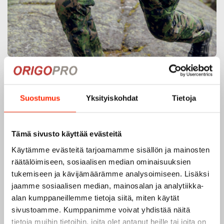
Origopro – Suomalainen laatumerkki
vuodesta 1975
Suostumus
Yksityiskohdat
Tietoja
Origopro
on suomalainen turvallisuus- ja
ulkoiluvaatetukseen erikoistunut yritys, joka on toiminut
vuodesta 1975.
Origopro
valmistaa laadukkaita vaatteita,
Tämä sivusto käyttää evästeitä
jotka on kehitetty vuosikymmenten kokemuksella
Käytämme evästeitä tarjoamamme sisällön ja mainosten
puolustusvoimien ja poliisin sopimusvalmistajana.
räätälöimiseen, sosiaalisen median ominaisuuksien
Origopro
:n tuotteet on suunniteltu yhteistyössä käyttäjien
tukemiseen ja kävijämäärämme analysoimiseen. Lisäksi
ja erikoisammattilaisten kanssa, joiden kokemus inspiroi
jaamme sosiaalisen median, mainosalan ja analytiikka-
innovoimaan entistä parempia ratkaisuja.
alan kumppaneillemme tietoja siitä, miten käytät
sivustoamme. Kumppanimme voivat yhdistää näitä
tietoja muihin tietoihin, joita olet antanut heille tai joita on