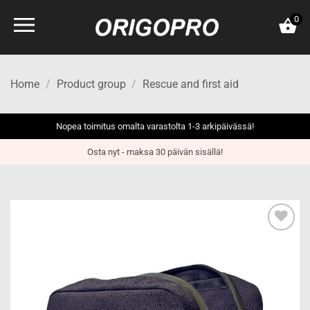
Skip
0
to
content
Home
/
Product group
/
Rescue and first aid
Nopea toimitus omalta varastolta 1-3 arkipäivässä!
Osta nyt - maksa 30 päivän sisällä!
Add to
wishlist