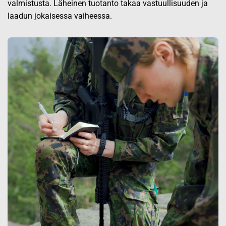
valmistusta. Läheinen tuotanto takaa vastuullisuuden ja
laadun jokaisessa vaiheessa.