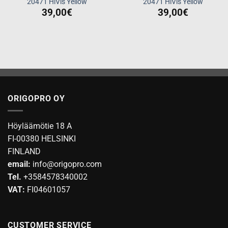
20471 HiVis Yellow
20471 HiVis Yellow
39,00
€
39,00
€
ORIGOPRO OY
Höyläämötie 18 A
FI-00380 HELSINKI
FINLAND
email:
info@origopro.com
Tel.
+3584578340002
VAT:
FI04601057
CUSTOMER SERVICE