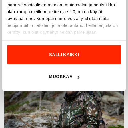
jotka on kehitetty vuosikymmenten kokemuksella
jaamme sosiaalisen median, mainosalan ja analytiikka-
puolustusvoimien ja poliisin sopimusvalmistajana.
alan kumppaneillemme tietoja siitä, miten käytät
Origopro
:n tuotteet on suunniteltu yhteistyössä käyttäjien
sivustoamme. Kumppanimme voivat yhdistää näitä
ja erikoisammattilaisten kanssa, joiden kokemus inspiroi
tietoja muihin tietoihin, joita olet antanut heille tai joita on
innovoimaan entistä parempia ratkaisuja.
kerätty, kun olet käyttänyt heidän palvelujaan.
SALLI KAIKKI
MUOKKAA