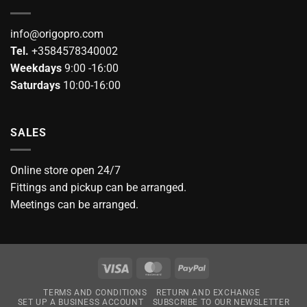
info@origopro.com
Tel.
+3584578340002
Weekdays
9:00 -16:00
Saturdays
10:00-16:00
SALES
Online store open 24/7
Fittings and pickup can be arranged.
Meetings can be arranged.
Visa
MasterCard
PayPal
TERMS AND CONDITIONS
RETURN AND EXCHANGE
SET UP A BUSINESS ACCOUNT
SUBSCRIBE TO OUR NEWSLETTER