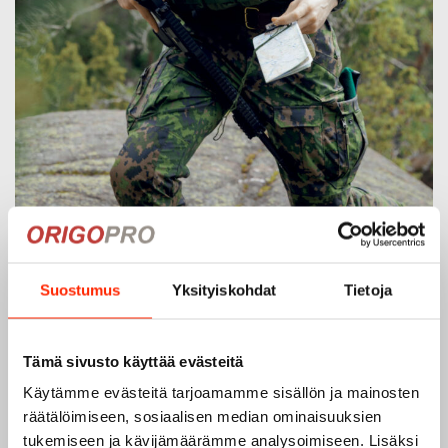
Suostumus
Yksityiskohdat
Tietoja
Origopro – Suomalainen laatumerkki vuodesta
1975
Tämä sivusto käyttää evästeitä
Origopro
on suomalainen turvallisuus- ja
Käytämme evästeitä tarjoamamme sisällön ja mainosten
ulkoiluvaatetukseen erikoistunut yritys, joka on toiminut
räätälöimiseen, sosiaalisen median ominaisuuksien
vuodesta 1975.
Origopro
valmistaa laadukkaita vaatteita,
tukemiseen ja kävijämäärämme analysoimiseen. Lisäksi